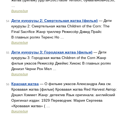
жатва (фильм) (фр.&#160;Haute Tension, буквально&#8230;
…
Википедия
Дети кукурузы 2: Смертельная жатва (фильм)
— Дети
54
кукурузы 2: Смертельная жатва Children of the Corn: The
Final Sacrifice Жанр триллер Режиссёр Дэвид Прайс
В главных ролях Теренс Но …
Википедия
Дети кукурузы 3: Городская жатва (фильм)
— Дети
55
кукурузы 3: Городская жатва Children of the Corn Жанр
фильм ужасов Режиссёр Джеймс Хикокс В главных ролях
Дениэл Черни Рон Мел …
Википедия
Красная жатва
— О фильме ужасов Александра Ажа см.
56
Кровавая жатва (фильм) Кровавая жатва Red Harvest Автор:
Дэшил Хэммет Жанр: детектив Язык оригинала: английский
Оригинал издан: 1929 Переводчик: Мария Сергеева
«Кровавая жатва» ( …
Википедия